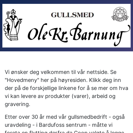
Vi ønsker deg velkommen til vår nettside. Se
"Hovedmeny" her på høyresiden. Klikk deg inn
der på de forskjellige linkene for å se mer om hva
vi kan levere av produkter (varer), arbeid og
gravering.
Etter over 30 år med vår gullsmedbedrift - også
uravdeling - i Bardufoss sentrum - måtte vi
foreta en flytting derfra da Coop valgte å legge